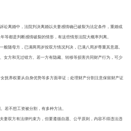
。诉讼离婚中，法院判决离婚以夫妻感情确已破裂为法定条件，重婚或
二年等都是判断感情破裂的情形，有这些情形法院大概率判离。
女一般随母方，已满两周岁按双方情况判决，已满八周岁尊重其意愿。
女、女方和无过错方。若一方有隐藏、转移等损害共同财产行为，可少
子女抚养权要从自身优势等多方面举证；处理财产分割注意保留财产证
割。若不想工资被分割，有多种方法。
对夫妻双方有法律约束力，但要遵循自愿、公平原则，内容不得违法违