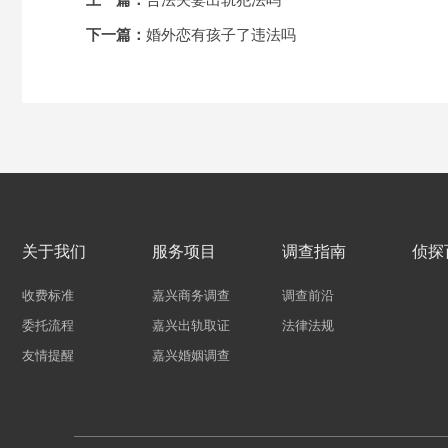
上一篇：
合法夫妻出轨犯法吗
下一篇：
婚外恋有孩子了违法吗
关于我们
服务项目
调查指南
侦探
收费标准
嘉兴商务调查
调查前沿
委托流程
嘉兴出轨取证
法律法规
友情提醒
嘉兴婚姻调查