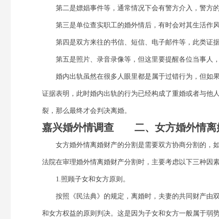
第二是嫖娼事件等，通常情况下会有警方介入，警方的
第三是单位查实职工的婚外情后，有时会对其生活作风问
第四是双方来往的书信、短信、电子邮件等，此类证据除
第五是照片、录音录像等，但这里要提醒各位当事人，
婚内出轨虽然在很多人眼里都是属于过错行为，但如果
证据表明，此时婚内出轨的行为已经构成了重婚或者与他
裂，那么最终才会判决离婚。
嘉兴婚外情调查 二、女方婚外情离
女方婚外情离婚财产的分割是需要双方协商分割的，如
法院在审理婚外情离婚财产分割时，主要考虑以下三种因
1.照顾子女和女方原则。
按照《民法典》的规定，离婚时，夫妻的共同财产由双方
和女方权益的原则判决。这是因为子女和女方一般属于弱