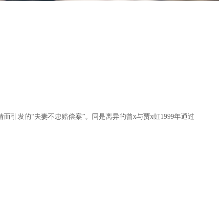
引发的“夫妻不忠赔偿案”。同是离异的曾x与贾x虹1999年通过